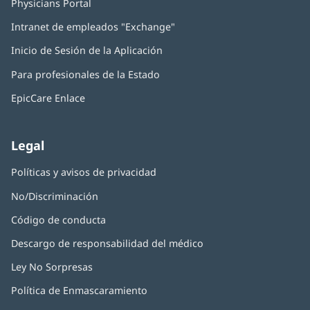
Physicians Portal
(Se
abre
Intranet de empleados "Exchange"
(Se
en
abre
una
Inicio de Sesión de la Aplicación
(Se
en
ventana
abre
una
nueva)
Para profesionales de la Estado
en
ventana
una
nueva)
EpicCare Enlace
ventana
nueva)
Legal
Políticas y avisos de privacidad
No/Discriminación
Código de conducta
Descargo de responsabilidad del médico
Ley No Sorpresas
(Se
abre
Política de Enmascaramiento
(Se
en
abre
una