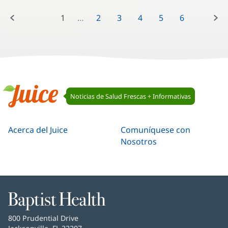
Anterior:
Próximo
1
2
3
4
5
6
7
8
9
Navegación
Noticias de Salud Frescas + Informativas
de
Juice
Juice
Acerca del Juice
Comuníquese con
Nosotros
Baptist
Health
Baptist
800 Prudential Drive