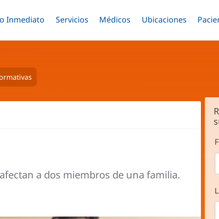
o Inmediato
Menú
Servicios
Menú
Médicos
Menú
Ubicaciones
Menú
Pacie
ar
Alternar
Alternar
Saltar
Alternar
Alter
al
contenido
principal
formativas
R
s
F
 afectan a dos miembros de una familia.
L