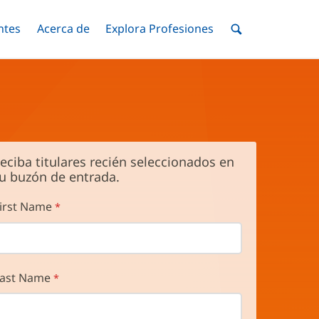
ntes
Menú
Acerca de
Menú
Explora Profesiones
Menú
nar
Alternar
Alternar
Alternar
Menú
de
Buscar
eciba titulares recién seleccionados en
u buzón de entrada.
irst Name
ast Name