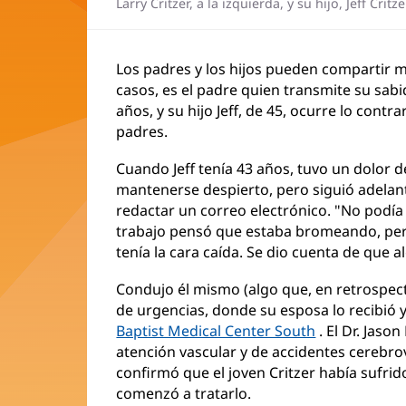
Larry Critzer, a la izquierda, y su hijo, Jeff Critze
Los padres y los hijos pueden compartir m
casos, es el padre quien transmite su sabid
años, y su hijo Jeff, de 45, ocurre lo contr
padres.
Cuando Jeff tenía 43 años, tuvo un dolor 
mantenerse despierto, pero siguió adelante
redactar un correo electrónico. "No podí
trabajo pensó que estaba bromeando, per
tenía la cara caída. Se dio cuenta de que a
Condujo él mismo (algo que, en retrospect
de urgencias, donde su esposa lo recibió y 
Baptist Medical Center South
. El Dr. Jaso
atención vascular y de accidentes cerebro
confirmó que el joven Critzer había sufr
comenzó a tratarlo.