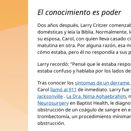
El conocimiento es poder
Dos años después, Larry Critzer comenzab
domésticas y leía la Biblia. Normalmente, 
su esposa, Carol, con quien lleva casado 
matutina en otra. Por alguna razón, esa m
cómo estaba, pero él no respondía a sus 
Larry recordó: "Pensé que le estaba resp
estaba confuso y hablaba por los lados de 
Tras conocer los
síntomas de un derrame 
Carol
llamó al 911
de inmediato. Larry fue
Jacksonville
.
La Dra. Nima Aghaebrahim
, 
Neurosurgery
en Baptist Health, le diagn
obstrucción de un coágulo de sangre en el
trombectomía, un procedimiento mínimame
obstrucción.