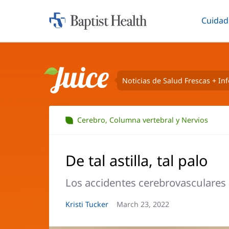
Cuidad
Iniciar:
Altern
Baptist
Health
Noticias de Salud Frescas + In
Juice
Cerebro, Columna vertebral y Nervios
De tal astilla, tal palo
Los accidentes cerebrovasculares
Autor
Kristi Tucker
Fecha
March 23, 2022
del
del
artículo:
artículo: