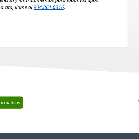
ención y los tratamientos para todos los tipos
a cita, llame al
904.861.0316
.
formativas