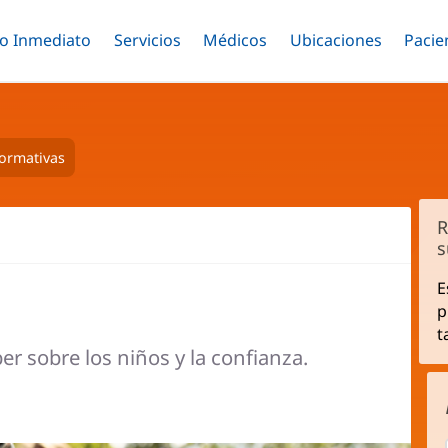
o Inmediato
Menú
Servicios
Menú
Médicos
Menú
Ubicaciones
Menú
Pacie
ar
Alternar
Alternar
Saltar
Alternar
Alter
al
contenido
principal
formativas
R
s
E
p
t
r sobre los niños y la confianza.