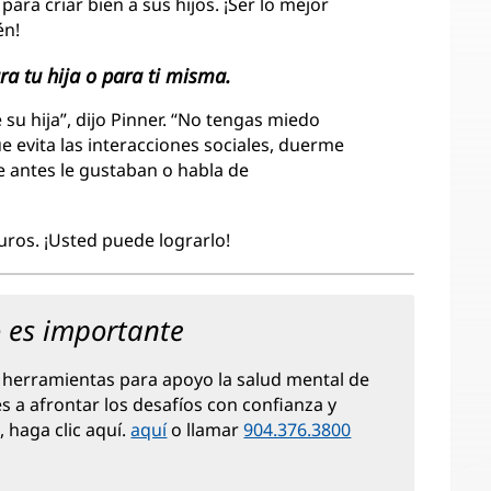
para criar bien a sus hijos. ¡Ser lo mejor
én!
a tu hija o para ti misma.
 su hija”, dijo Pinner. “No tengas miedo
e evita las interacciones sociales, duerme
e antes le gustaban o habla de
uros. ¡Usted puede lograrlo!
o es importante
herramientas para apoyo la salud mental de
s a afrontar los desafíos con confianza y
 haga clic aquí.
aquí
(Se
o llamar
904.376.3800
abre
en