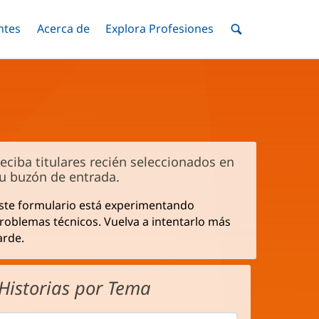
ntes
Menú
Acerca de
Menú
Explora Profesiones
Menú
nar
Alternar
Alternar
Alternar
Menú
de
Buscar
eciba titulares recién seleccionados en
u buzón de entrada.
ste formulario está experimentando
roblemas técnicos. Vuelva a intentarlo más
arde.
Historias por Tema