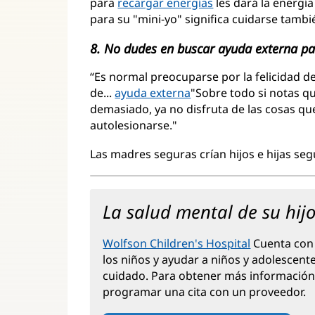
para
recargar energías
les dará la energía 
para su "mini-yo" significa cuidarse tambi
8. No dudes en buscar ayuda externa par
“Es normal preocuparse por la felicidad de
de...
ayuda externa
(Se
"Sobre todo si notas qu
demasiado, ya no disfruta de las cosas qu
abre
autolesionarse."
en
una
Las madres seguras crían hijos e hijas seg
ventana
nueva)
La salud mental de su hij
Wolfson Children's Hospital
(Se
Cuenta con 
los niños y ayudar a niños y adolescente
abre
cuidado. Para obtener más información,
en
programar una cita con un proveedor.
una
ventana