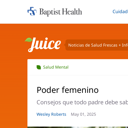
Cuidad
Iniciar:
Altern
Baptist
Health
Noticias de Salud Frescas + In
Juice
Salud Mental
Poder femenino
Consejos que todo padre debe sabe
Autor
Wesley Roberts
Fecha
May 01, 2025
del
del
artículo:
artículo: