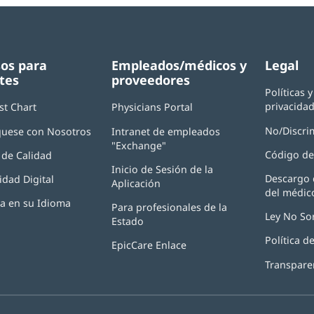
os para
Empleados/médicos y
Legal
tes
proveedores
Políticas 
privacida
st Chart
Physicians Portal
(Se
abre
No/Discri
uese con Nosotros
Intranet de empleados
en
"Exchange"
(Se
una
Código de
de Calidad
abre
ventana
Inicio de Sesión de la
en
nueva)
Descargo 
idad Digital
Aplicación
(Se
una
del médic
abre
ventana
ia en su Idioma
Para profesionales de la
en
nueva)
Ley No So
Estado
una
ventana
Política 
EpicCare Enlace
nueva)
Transpare