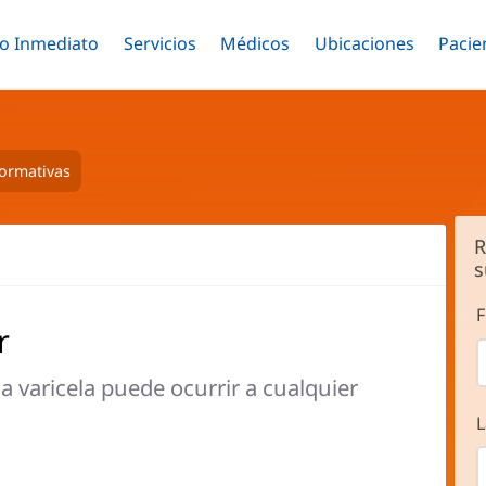
o Inmediato
Menú
Servicios
Menú
Médicos
Menú
Ubicaciones
Menú
Pacie
ar
Alternar
Alternar
Saltar
Alternar
Alter
al
contenido
principal
formativas
R
s
F
r
la varicela puede ocurrir a cualquier
L