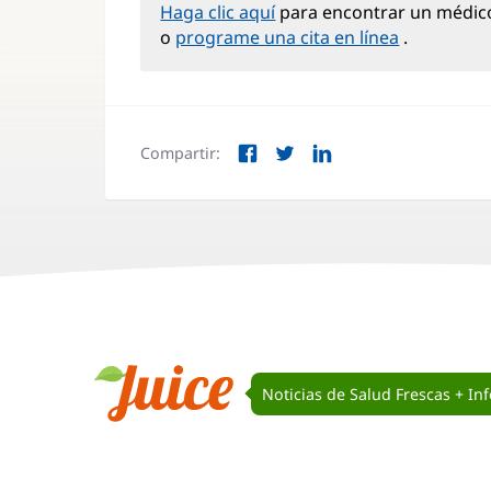
Haga clic aquí
para encontrar un médi
o
programe una cita en línea
.
Compartir:
Facebook
Twitter
LinkedIn
(Se
(Se
(Se
abre
abre
abre
en
en
en
una
una
una
ventana
ventana
ventana
nueva)
nueva)
nueva)
Navegación
de
Noticias de Salud Frescas + In
Juice
Juice