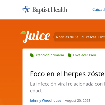
Cuidad
Iniciar:
Altern
Baptist
Health
Noticias de Salud Frescas + In
Juice
Atención primaria
Envejecer Bien
Foco en el herpes zóste
La infección viral relacionada con 
edad.
Autor
Johnny Woodhouse
Fecha
August 20, 2025