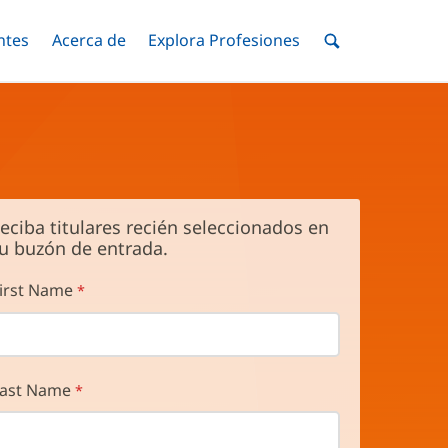
ntes
Menú
Acerca de
Menú
Explora Profesiones
Menú
nar
Alternar
Alternar
Alternar
Menú
de
Buscar
eciba titulares recién seleccionados en
u buzón de entrada.
irst Name
ast Name