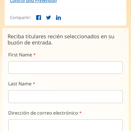
Control and Prevention
(Se
abre
abre
en
en
una
Compartir:
una
ventana
Facebook
Twitter
LinkedIn
(Se
(Se
(Se
ventana
nueva)
abre
abre
abre
nueva)
en
en
en
Reciba titulares recién seleccionados en su
una
una
una
buzón de entrada.
ventana
ventana
ventana
nueva)
nueva)
nueva)
First Name
Last Name
Dirección de correo electrónico