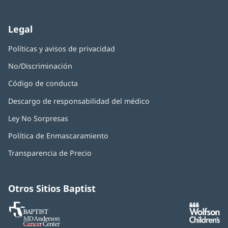
nueva)
Legal
Políticas y avisos de privacidad
No/Discriminación
Código de conducta
Descargo de responsabilidad del médico
Ley No Sorpresas
(Se
abre
Política de Enmascaramiento
(Se
en
abre
una
Transparencia de Precio
en
ventana
una
nueva)
ventana
nueva)
Otros Sitios Baptist
Baptist
(Se
(S
MD
abre
ab
Anderson
en
e