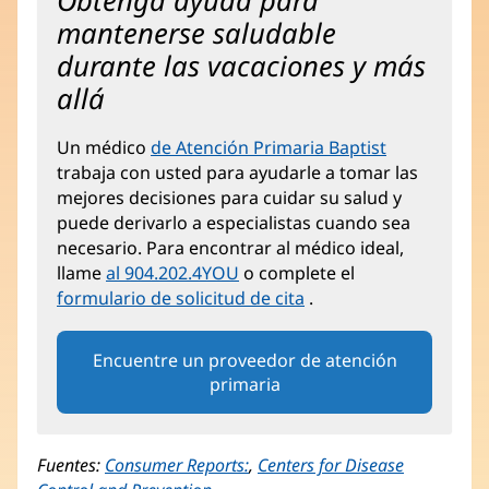
Obtenga ayuda para
mantenerse saludable
durante las vacaciones y más
allá
Un médico
de Atención Primaria Baptist
trabaja con usted para ayudarle a tomar las
mejores decisiones para cuidar su salud y
puede derivarlo a especialistas cuando sea
necesario. Para encontrar al médico ideal,
llame
al 904.202.4YOU
o complete el
formulario de solicitud de cita
.
Encuentre un proveedor de atención
primaria
Fuentes:
Consumer Reports:
(Se
,
Centers for Disease