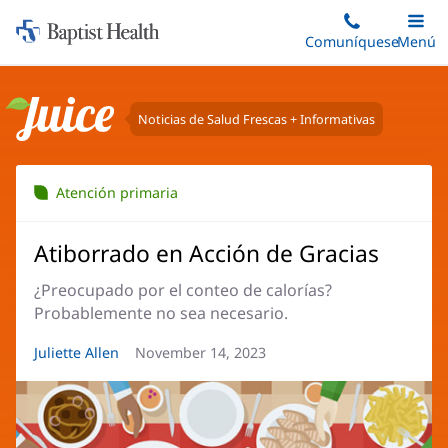
Iniciar:
Saltar
Comuníquese
Alterna
Menú
Princip
al
Baptist
contenido
Health
principal
Noticias de Salud Frescas + Informativas
Juice
Atención primaria
Atiborrado en Acción de Gracias
¿Preocupado por el conteo de calorías?
Probablemente no sea necesario.
Autor
Juliette Allen
Fecha
November 14, 2023
del
del
artículo:
artículo: