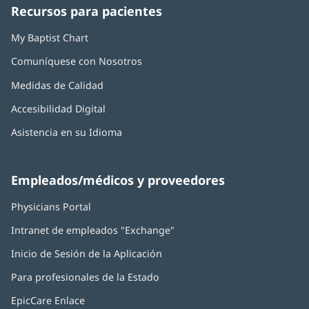
ventana
ventana
ventana
ventana
ventana
Recursos para pacientes
nueva)
nueva)
nueva)
nueva)
nueva)
My Baptist Chart
Comuníquese con Nosotros
Medidas de Calidad
Accesibilidad Digital
Asistencia en su Idioma
Empleados/médicos y proveedores
Physicians Portal
(Se
abre
Intranet de empleados "Exchange"
(Se
en
abre
una
Inicio de Sesión de la Aplicación
(Se
en
ventana
abre
una
nueva)
Para profesionales de la Estado
en
ventana
una
nueva)
EpicCare Enlace
ventana