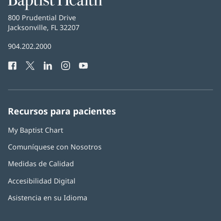
Health
Baptist
800 Prudential Drive
Health
Jacksonville, FL 32207
(Se
abre
Número
904.202.2000
en
de
una
Facebook
(Se
Twitter
(Se
LinkedIn
(Se
Instagram
(Se
YouTube
(Se
Teléfono
ventana
abre
abre
abre
abre
abre
de
nueva)
en
en
en
en
en
Baptist
una
una
una
una
una
Health:
ventana
ventana
ventana
ventana
ventana
Recursos para pacientes
nueva)
nueva)
nueva)
nueva)
nueva)
My Baptist Chart
Comuníquese con Nosotros
Medidas de Calidad
Accesibilidad Digital
Asistencia en su Idioma