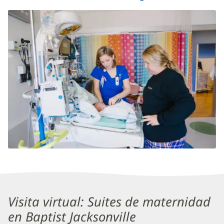
abre
en
una
ventana
nueva)
Sección
3
Visita virtual: Suites de maternidad
de
en Baptist Jacksonville