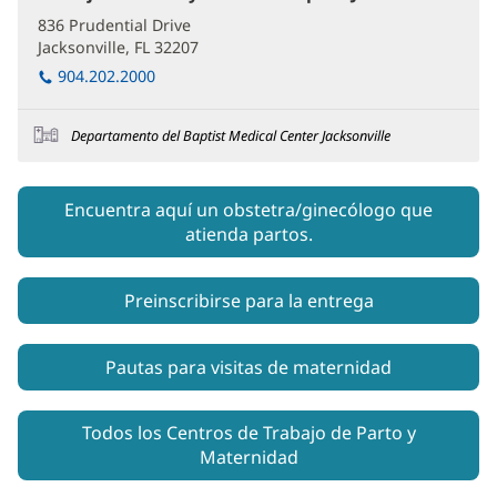
abre
836 Prudential Drive
en
Jacksonville, FL 32207
(Se
una
abre
vent
904.202.2000
nuev
en
una
Departamento del Baptist Medical Center Jacksonville
ventana
nueva)
Encuentra aquí un obstetra/ginecólogo que
atienda partos.
Preinscribirse para la entrega
Pautas para visitas de maternidad
Todos los Centros de Trabajo de Parto y
Maternidad