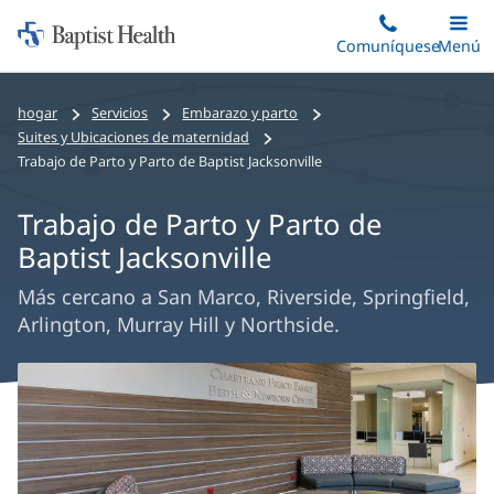
Iniciar:
Saltar
Comuníquese
Alterna
Menú
Princip
al
Baptist
contenido
Health
hogar
Servicios
Embarazo y parto
principal
Suites y Ubicaciones de maternidad
Trabajo de Parto y Parto de Baptist Jacksonville
Trabajo de Parto y Parto de
Baptist Jacksonville
Más cercano a San Marco, Riverside, Springfield,
Arlington, Murray Hill y Northside.
Contenido
principal
de
la