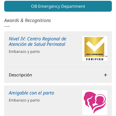
OB Emergency Department
Awards & Recognitions
Nivel IV: Centro Regional de
Atención de Salud Perinatal
(Se
abre
Embarazo y parto
en
una
ventana
nueva)
Descripción
Amigable con el parto
(Se
abre
Embarazo y parto
en
una
ventana