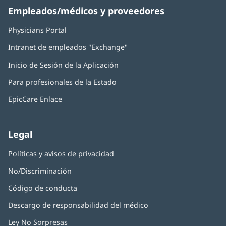
Empleados/médicos y proveedores
Physicians Portal
(Se
abre
Intranet de empleados "Exchange"
(Se
en
abre
una
Inicio de Sesión de la Aplicación
(Se
en
ventana
abre
una
nueva)
Para profesionales de la Estado
en
ventana
una
nueva)
EpicCare Enlace
ventana
nueva)
Legal
Políticas y avisos de privacidad
No/Discriminación
Código de conducta
Descargo de responsabilidad del médico
Ley No Sorpresas
(Se