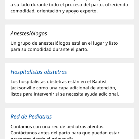
Contenido
a su lado durante todo el proceso del parto, ofreciendo
Adicional
comodidad, orientación y apoyo experto.
de
Partos
Anestesiólogos
y
Un grupo de anestesiólogos está en el lugar y listo
Parto
para su comodidad durante el parto.
Baptist
Jacksonville
Hospitalistas obstetras
Los hospitalistas obstetras están en el Baptist
Jacksonville como una capa adicional de atención,
listos para intervenir si se necesita ayuda adicional.
Red de Pediatras
Contamos con una red de pediatras atentos.
Contáctanos antes del parto para que puedan estar
presentes desde el primer día.