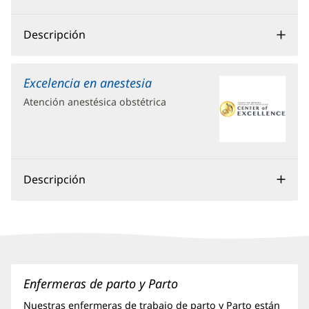
nueva)
Descripción
Excelencia en anestesia
Atención anestésica obstétrica
Descripción
Sección
1
Enfermeras de parto y Parto
de
Nuestras enfermeras de trabajo de parto y Parto están