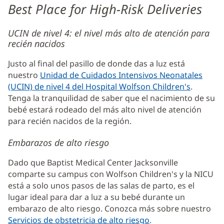
2
Best Place for High-Risk Deliveries
de
UCIN de nivel 4: el nivel más alto de atención para
Contenido
recién nacidos
Adicional
Justo al final del pasillo de donde das a luz está
de
nuestro
Unidad de Cuidados Intensivos Neonatales
Partos
(UCIN) de nivel 4 del Hospital Wolfson Children's
(Se
.
y
Tenga la tranquilidad de saber que el nacimiento de su
abre
Parto
bebé estará rodeado del más alto nivel de atención
en
para recién nacidos de la región.
una
de
ventana
Baptist
Embarazos de alto riesgo
nueva)
Jacksonville
Dado que Baptist Medical Center Jacksonville
comparte su campus con Wolfson Children's y la NICU
está a solo unos pasos de las salas de parto, es el
lugar ideal para dar a luz a su bebé durante un
embarazo de alto riesgo. Conozca más sobre nuestro
Servicios de obstetricia de alto riesgo
(Se
.