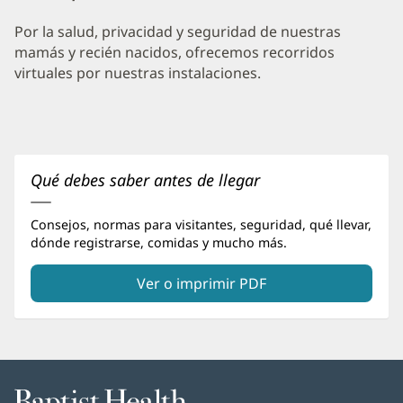
Contenido
Por la salud, privacidad y seguridad de nuestras
Adicional
mamás y recién nacidos, ofrecemos recorridos
de
virtuales por nuestras instalaciones.
Partos
y
Parto
de
Qué debes saber antes de llegar
Baptist
Jacksonville
Consejos, normas para visitantes, seguridad, qué llevar,
dónde registrarse, comidas y mucho más.
Ver o imprimir PDF
Baptist