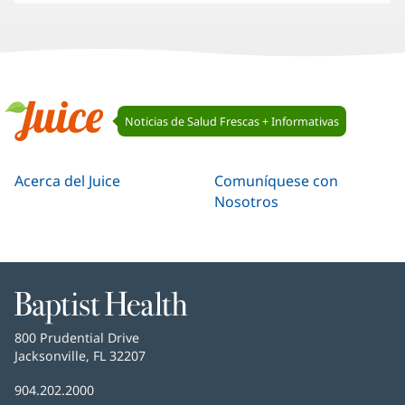
Navegación
Noticias de Salud Frescas + Informativas
de
Juice
Juice
Acerca del Juice
Comuníquese con
Nosotros
Baptist
Health
Baptist
800 Prudential Drive
Health
Jacksonville, FL 32207
(Se
abre
Número
904.202.2000
en