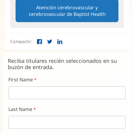
una
Atención cerebrovascular y
ventana
cerebrovascular de Baptist Health
nueva)
Compartir:
Facebook
Twitter
LinkedIn
(Se
(Se
(Se
abre
abre
abre
en
en
en
Reciba titulares recién seleccionados en su
una
una
una
buzón de entrada.
ventana
ventana
ventana
nueva)
nueva)
nueva)
First Name
Last Name