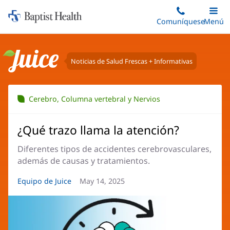
Iniciar:
Saltar
Comuníquese
Alterna
Menú
Princip
al
Baptist
contenido
Health
principal
Noticias de Salud Frescas + Informativas
Juice
Cerebro, Columna vertebral y Nervios
¿Qué trazo llama la atención?
Diferentes tipos de accidentes cerebrovasculares,
además de causas y tratamientos.
Autor
Equipo de Juice
Fecha
May 14, 2025
del
del
artículo:
artículo: