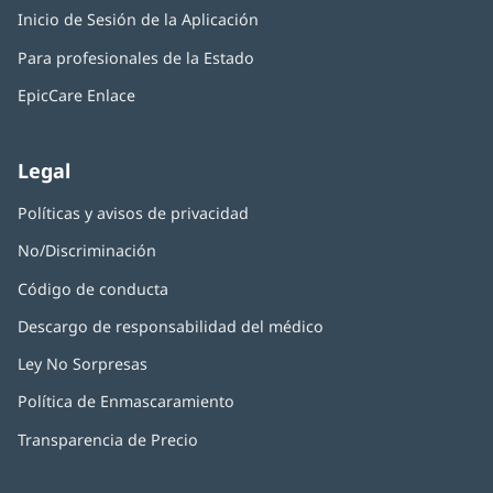
abre
una
Inicio de Sesión de la Aplicación
(Se
en
ventana
abre
una
nueva)
Para profesionales de la Estado
en
ventana
una
nueva)
EpicCare Enlace
ventana
nueva)
Legal
Políticas y avisos de privacidad
No/Discriminación
Código de conducta
Descargo de responsabilidad del médico
Ley No Sorpresas
(Se
abre
Política de Enmascaramiento
(Se
en
abre
una
Transparencia de Precio
en
ventana
una
nueva)
ventana