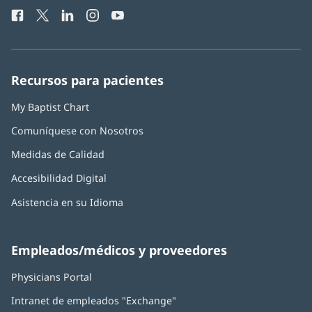
de
una
Facebook
(Se
Twitter
(Se
LinkedIn
(Se
Instagram
(Se
YouTube
(Se
Teléfono
ventana
abre
abre
abre
abre
abre
de
nueva)
en
en
en
en
en
Baptist
una
una
una
una
una
Health:
ventana
ventana
ventana
ventana
ventana
Recursos para pacientes
nueva)
nueva)
nueva)
nueva)
nueva)
My Baptist Chart
Comuníquese con Nosotros
Medidas de Calidad
Accesibilidad Digital
Asistencia en su Idioma
Empleados/médicos y proveedores
Physicians Portal
(Se
abre
Intranet de empleados "Exchange"
(Se
en