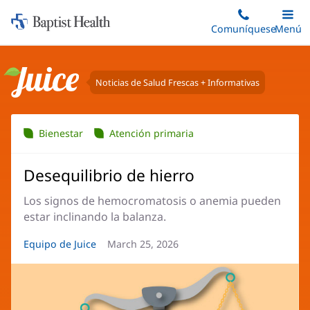
Iniciar:
Saltar
Comuníquese
Alterna
Menú
Princip
al
Baptist
contenido
Health
principal
Noticias de Salud Frescas + Informativas
Juice
Bienestar
Atención primaria
Desequilibrio de hierro
Los signos de hemocromatosis o anemia pueden
estar inclinando la balanza.
Autor
Equipo de Juice
Fecha
March 25, 2026
del
del
artículo:
artículo: