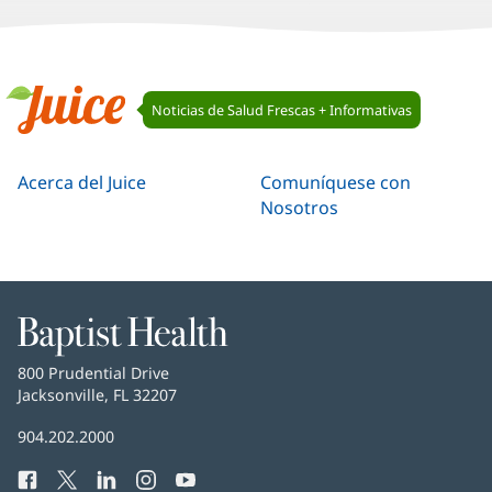
Navegación
Noticias de Salud Frescas + Informativas
de
Juice
Juice
Acerca del Juice
Comuníquese con
Nosotros
Baptist
Health
Baptist
800 Prudential Drive
Health
Jacksonville, FL 32207
(Se
abre
Número
904.202.2000
en
de
una
Facebook
(Se
Twitter
(Se
LinkedIn
(Se
Instagram
(Se
YouTube
(Se
Teléfono
ventana