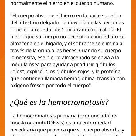
normalmente el hierro en el cuerpo humano.
abre
una
en
ventana
"El cuerpo absorbe el hierro en la parte superior
una
nueva)
del intestino delgado. La mayoría de las personas
ventana
ingieren alrededor de 1 miligramo (mg) al día. El
nueva)
hierro que su cuerpo no necesita de inmediato se
almacena en el hígado, y el sobrante se elimina a
través de la orina o las heces. Cuando su cuerpo
lo necesita, ese hierro almacenado se envía a la
médula ósea para ayudar a producir glóbulos
rojos", explicó. "Los glóbulos rojos, y la proteína
que contienen llamada hemoglobina, transportan
oxígeno fresco por todo el cuerpo".
¿Qué es la hemocromatosis?
La hemocromatosis primaria (pronunciada he-
moe-kroe-muh-TOE-sis) es una enfermedad
hereditaria que provoca que su cuerpo absorba y