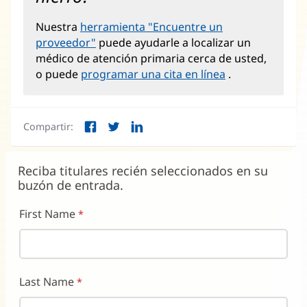
Nuestra
herramienta "Encuentre un
proveedor"
puede ayudarle a localizar un
médico de atención primaria cerca de usted,
o puede
programar una cita en línea
.
Compartir:
Facebook
Twitter
LinkedIn
(Se
(Se
(Se
abre
abre
abre
en
en
en
Reciba titulares recién seleccionados en su
una
una
una
buzón de entrada.
ventana
ventana
ventana
nueva)
nueva)
nueva)
First Name
Last Name