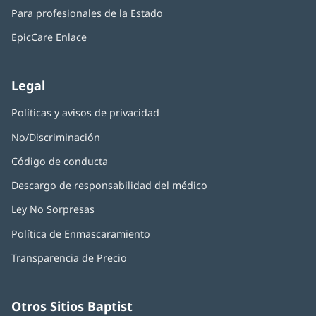
abre
una
nueva)
Para profesionales de la Estado
en
ventana
una
nueva)
EpicCare Enlace
ventana
nueva)
Legal
Políticas y avisos de privacidad
No/Discriminación
Código de conducta
Descargo de responsabilidad del médico
Ley No Sorpresas
(Se
abre
Política de Enmascaramiento
(Se
en
abre
una
Transparencia de Precio
en
ventana
una
nueva)
ventana
nueva)
Otros Sitios Baptist