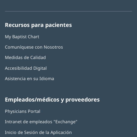
abre
abre
abre
abre
abre
de
nueva)
en
en
en
en
en
Baptist
una
una
una
una
una
Health:
ventana
ventana
ventana
ventana
ventana
Recursos para pacientes
nueva)
nueva)
nueva)
nueva)
nueva)
My Baptist Chart
Comuníquese con Nosotros
Medidas de Calidad
Accesibilidad Digital
Asistencia en su Idioma
Empleados/médicos y proveedores
Physicians Portal
(Se
abre
Intranet de empleados "Exchange"
(Se
en
abre
una
Inicio de Sesión de la Aplicación
(Se
en
ventana