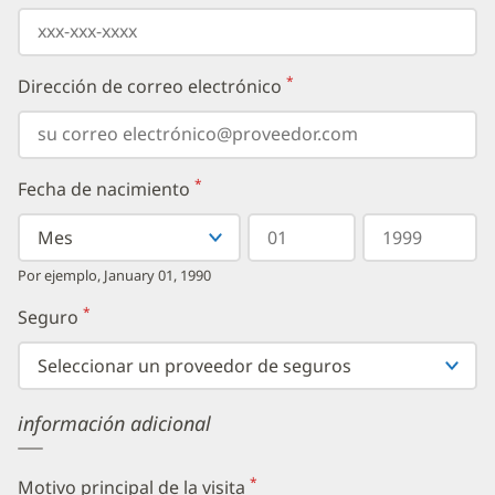
*
Dirección de correo electrónico
(requerido)
*
Fecha de nacimiento
(requerido)
Seleccionar
Seleccionar
Día
Año
su
un
en
en
mes
Mes
dos
cuatro
Por ejemplo, January 01, 1990
de
dígitos
dígitos
nacimiento
*
Seguro
(requerido)
en
el
menú
desplegable,
luego
información adicional
ingrese
su
día
de
*
Motivo principal de la visita
(requerido)