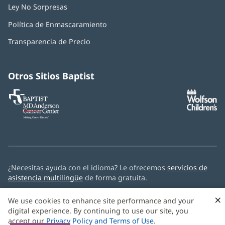
Ley No Sorpresas
(Se
abre
Política de Enmascaramiento
(Se
en
abre
una
Transparencia de Precio
en
ventana
una
nueva)
ventana
nueva)
Otros Sitios Baptist
Baptist
(Se
(S
MD
abre
ab
Anderson
en
e
Cancer
una
u
Center
ventana
ve
nueva)
nu
¿Necesitas ayuda con el idioma? Le ofrecemos
servicios de
asistencia multilingüe
de forma gratuita.
© 2026 Baptist Health
×
We use cookies to enhance site performance and your
digital experience. By continuing to use our site, you
accept our
Privacy Policy and Terms of Use
.