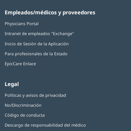
Empleados/médicos y proveedores
Physicians Portal
(Se
abre
Intranet de empleados "Exchange"
(Se
en
abre
una
Inicio de Sesión de la Aplicación
(Se
en
ventana
abre
una
nueva)
Para profesionales de la Estado
en
ventana
una
nueva)
EpicCare Enlace
ventana
nueva)
Legal
Políticas y avisos de privacidad
No/Discriminación
Código de conducta
Descargo de responsabilidad del médico