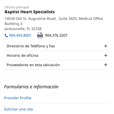
Oficina principal
Oficina
Baptist Heart Specialists
(Se
1:
abre
14534 Old St. Augustine Road
, Suite 3420, Medical Office
en
Building 3
una
Jacksonville, FL 32258
(Se
ventana
abre
nueva)
904.493.8001
904.376.3207
en
una
Directorio de Teléfono y Fax
ventana
nueva)
Horario de oficina
Proveedores en esta ubicación
Formularios e información
Provider Profile
Solicitar una cita