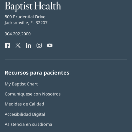
Baptist
Health
Baptist
800 Prudential Drive
Health
Jacksonville, FL 32207
(Se
abre
Número
904.202.2000
en
de
una
Facebook
(Se
Twitter
(Se
LinkedIn
(Se
Instagram
(Se
YouTube
(Se
Teléfono
ventana
abre
abre
abre
abre
abre
de
nueva)
en
en
en
en
en
Baptist
una
una
una
una
una
Health:
ventana
ventana
ventana
ventana
ventana
Recursos para pacientes
nueva)
nueva)
nueva)
nueva)
nueva)
My Baptist Chart
Comuníquese con Nosotros
Medidas de Calidad
Accesibilidad Digital
Asistencia en su Idioma