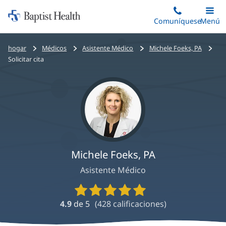
Iniciar:
Saltar
Comuníquese
Alterna
Menú
Princip
al
Baptist
contenido
Health
Bread
hogar
Médicos
Asistente Médico
Michele Foeks, PA
principal
crumbs
Solicitar cita
navigation
Michele Foeks, PA
Asistente Médico
Calificaciones
y
4.9
de 5
(
428
calificaciones)
reseñas
de
proveedores