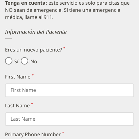
Tenga en cuenta:
este servicio es solo para citas que
NO sean de emergencia. Si tiene una emergencia
médica, llame al 911.
Error
Información del Paciente
*
Eres un nuevo paciente?
(requerido)
Sí
No
*
First Name
(requerido)
*
Last Name
(requerido)
*
Primary Phone Number
(requerido)