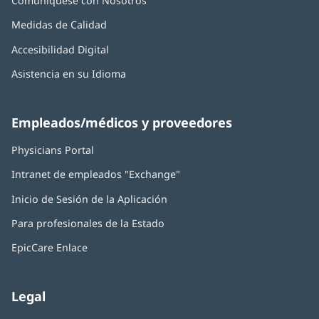
Comuníquese con Nosotros
Medidas de Calidad
Accesibilidad Digital
Asistencia en su Idioma
Empleados/médicos y proveedores
Physicians Portal
(Se
abre
Intranet de empleados "Exchange"
(Se
en
abre
una
Inicio de Sesión de la Aplicación
(Se
en
ventana
abre
una
nueva)
Para profesionales de la Estado
en
ventana
una
nueva)
EpicCare Enlace
ventana
nueva)
Legal