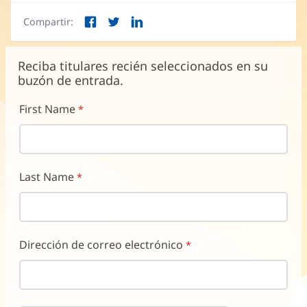
en
Compartir:
una
Facebook
Twitter
LinkedIn
(Se
(Se
(Se
ventana
abre
abre
abre
nueva)
en
en
en
Reciba titulares recién seleccionados en su
una
una
una
buzón de entrada.
ventana
ventana
ventana
nueva)
nueva)
nueva)
First Name
Last Name
Dirección de correo electrónico