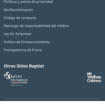
Políticas y avisos de privacidad
No/Discriminación
Código de conducta
Descargo de responsabilidad del médico
Ley No Sorpresas
(Se
abre
Política de Enmascaramiento
(Se
en
abre
una
Transparencia de Precio
en
ventana
una
nueva)
ventana
nueva)
Otros Sitios Baptist
Baptist
(Se
(S
MD
abre
ab
Anderson
en
e
Cancer
una
u
Center
ventana
ve
nueva)
nu