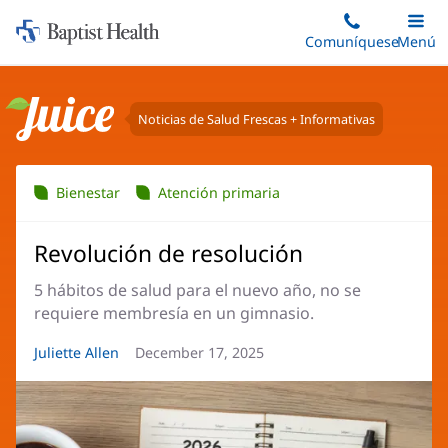
Iniciar:
Saltar
Comuníquese
Alterna
Menú
Princip
al
Baptist
contenido
Health
principal
Noticias de Salud Frescas + Informativas
Juice
Bienestar
Atención primaria
Revolución de resolución
5 hábitos de salud para el nuevo año, no se
requiere membresía en un gimnasio.
Autor
Juliette Allen
Fecha
December 17, 2025
del
del
artículo:
artículo: