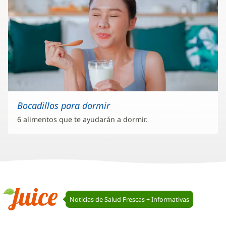
Bocadillos para dormir
6 alimentos que te ayudarán a dormir.
Navegación
Noticias de Salud Frescas + Informativas
de
Juice
Juice