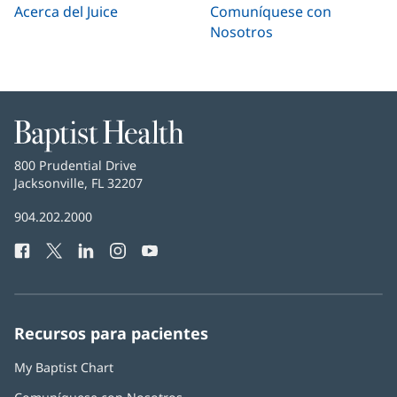
Acerca del Juice
Comuníquese con
Nosotros
Baptist
Health
Baptist
800 Prudential Drive
Health
Jacksonville, FL 32207
(Se
abre
Número
904.202.2000
en
de
una
Facebook
(Se
Twitter
(Se
LinkedIn
(Se
Instagram
(Se
YouTube
(Se
Teléfono
ventana
abre
abre
abre
abre
abre
de
nueva)
en
en
en
en
en
Baptist
una
una
una
una
una
Health:
ventana
ventana
ventana
ventana
ventana
Recursos para pacientes
nueva)
nueva)
nueva)
nueva)
nueva)
My Baptist Chart