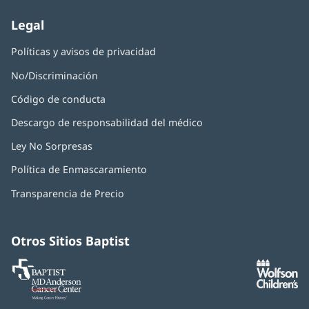
Legal
Políticas y avisos de privacidad
No/Discriminación
Código de conducta
Descargo de responsabilidad del médico
Ley No Sorpresas
(Se
abre
Política de Enmascaramiento
(Se
en
abre
una
Transparencia de Precio
en
ventana
una
nueva)
ventana
nueva)
Otros Sitios Baptist
Baptist
(Se
(S
MD
abre
ab
Anderson
en
e
Cancer
una
u