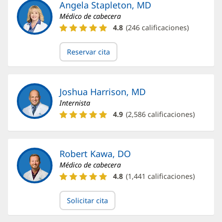
Angela Stapleton, MD
Médico de cabecera
Calificaciones
4.8
(
246
calificaciones)
y
reseñas
Reservar cita
de
la
Dra.
Angela
Joshua Harrison, MD
Stapleton
Internista
Calificaciones
4.9
(
2,586
calificaciones)
y
reseñas
del
Dr.
Robert Kawa, DO
Joshua
Médico de cabecera
Harrison
Calificaciones
4.8
(
1,441
calificaciones)
y
reseñas
Solicitar cita
de
Robert