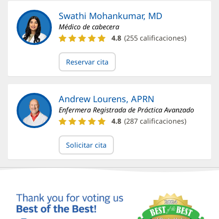
Kawa,
DO
Swathi Mohankumar, MD
Médico de cabecera
Calificaciones
4.8
(
255
calificaciones)
y
reseñas
Reservar cita
del
Dr.
Swathi
Mohankumar
Andrew Lourens, APRN
Enfermera Registrada de Práctica Avanzado
Calificaciones
4.8
(
287
calificaciones)
y
reseñas
Solicitar cita
de
Andrew
Lourens,
APRN