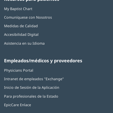
nueva)
nueva)
nueva)
nueva)
nueva)
My Baptist Chart
Comuníquese con Nosotros
Medidas de Calidad
Accesibilidad Digital
Asistencia en su Idioma
Empleados/médicos y proveedores
Physicians Portal
(Se
abre
Intranet de empleados "Exchange"
(Se
en
abre
una
Inicio de Sesión de la Aplicación
(Se
en
ventana
abre
una
nueva)
Para profesionales de la Estado
en
ventana
una
nueva)
EpicCare Enlace
ventana
nueva)