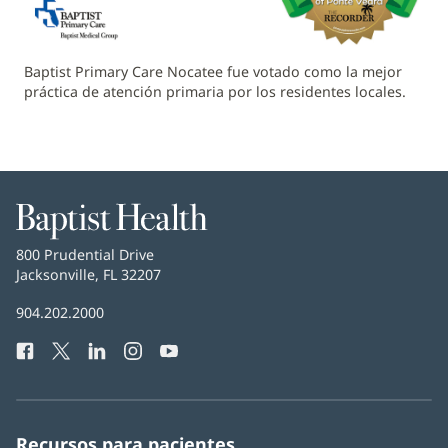
Baptist Primary Care Nocatee fue votado como la mejor
práctica de atención primaria por los residentes locales.
Baptist
Health
Baptist
800 Prudential Drive
Health
Jacksonville, FL 32207
(Se
abre
Número
904.202.2000
en
de
una
Facebook
(Se
Twitter
(Se
LinkedIn
(Se
Instagram
(Se
YouTube
(Se
Teléfono
ventana
abre
abre
abre
abre
abre
de
nueva)
en
en
en
en
en
Baptist
una
una
una
una
una
Health:
ventana
ventana
ventana
ventana
ventana
Recursos para pacientes