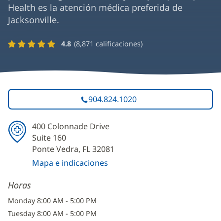
Health es la atención médica preferida de
Jacksonville.
4.8
(
8,871
calificaciones)
904.824.1020
400 Colonnade Drive
Suite 160
Ponte Vedra, FL 32081
Mapa e indicaciones
(Se
Horas
abre
en
Monday 8:00 AM - 5:00 PM
una
Tuesday 8:00 AM - 5:00 PM
ventana