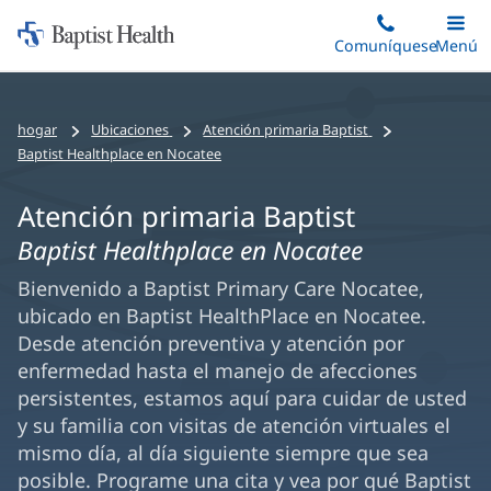
Iniciar:
Saltar
Comuníquese
Alterna
Menú
Princip
al
Baptist
contenido
Health
principal
hogar
Ubicaciones
Atención primaria Baptist
Baptist Healthplace en Nocatee
Atención primaria Baptist
Baptist Healthplace en Nocatee
Bienvenido a Baptist Primary Care Nocatee,
ubicado en Baptist HealthPlace en Nocatee.
Desde atención preventiva y atención por
enfermedad hasta el manejo de afecciones
persistentes, estamos aquí para cuidar de usted
y su familia con visitas de atención virtuales el
mismo día, al día siguiente siempre que sea
posible. Programe una cita y vea por qué Baptist