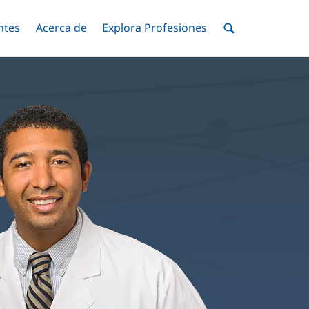
ntes
Menú
Acerca de
Menú
Explora Profesiones
Menú
nar
Alternar
Alternar
Alternar
Menú
de
Buscar