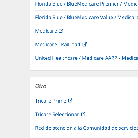
Florida Blue / BlueMedicare Premier / Me
Florida Blue / BlueMedicare Value / Medic
Medicare
(Se
abre
Medicare - Railroad
(Se
en
abre
una
United Healthcare / Medicare AARP / Medi
en
ventana
una
nueva)
ventana
nueva)
Otro
Tricare Prime
(Se
abre
Tricare Seleccionar
(Se
en
abre
una
Red de atención a la Comunidad de servicio
en
ventana
una
nueva)