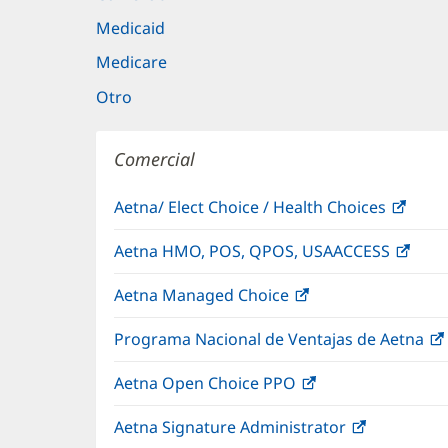
Medicaid
Medicare
Otro
Comercial
Aetna/ Elect Choice / Health Choices
(Se
abre
Aetna HMO, POS, QPOS, USAACCESS
(Se
en
abre
una
Aetna Managed Choice
(Se
en
vent
abre
una
nuev
Programa Nacional de Ventajas de Aetna
en
vent
una
nuev
Aetna Open Choice PPO
(Se
ventana
abre
nueva)
Aetna Signature Administrator
(Se
en