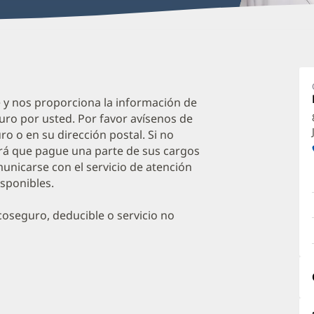
A
P
Jr.
e y nos proporciona la información de
uro por usted. Por favor avísenos de
M
o o en su dirección postal. Si no
M
irá que pague una parte de sus cargos
O
unicarse con el servicio de atención
isponibles.
a
O
oseguro, deducible o servicio no
P
I