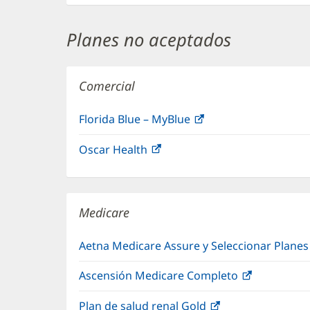
ventana
nueva)
Planes no aceptados
Comercial
Florida Blue – MyBlue
(Se
abre
Oscar Health
(Se
en
abre
una
en
ventana
una
nueva)
Medicare
ventana
nueva)
Aetna Medicare Assure y Seleccionar Plane
Ascensión Medicare Completo
(Se
abre
Plan de salud renal Gold
(Se
en