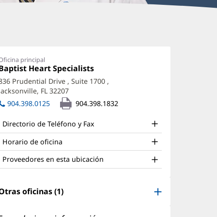
lejandro
ena,
Oficina principal
Oficina
Baptist Heart Specialists
(Se
,
1:
abre
836 Prudential Drive
, Suite 1700
,
D,
en
Jacksonville, FL 32207
(Se
una
PH
abre
ventana
904.398.0125
904.398.1832
en
nueva)
ffice
una
Directorio de Teléfono y Fax
nd
ventana
nueva)
ther
Horario de oficina
atient
Proveedores en esta ubicación
nformation
Otras oficinas (1)