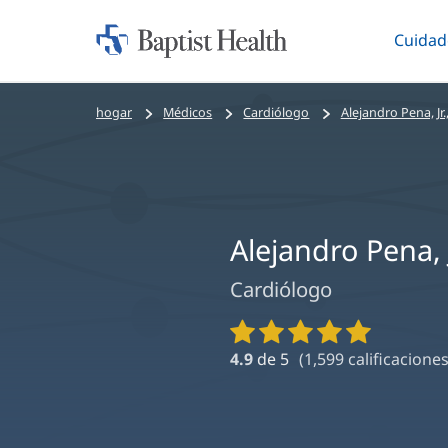
Cuidad
Iniciar:
Altern
Baptist
Health
Bread
hogar
Médicos
Cardiólogo
Alejandro Pena, Jr
crumbs
navigation
Alejandro Pena,
Cardiólogo
Calificaciones
y
4.9
de 5
(
1,599
calificaciones
reseñas
de
proveedores