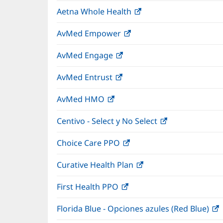
abre
una
Aetna Whole Health
(Se
en
ventana
abre
una
nueva)
AvMed Empower
(Se
en
ventana
abre
una
nueva)
AvMed Engage
(Se
en
ventana
abre
una
nueva)
AvMed Entrust
(Se
en
ventana
abre
una
nueva)
AvMed HMO
(Se
en
ventana
abre
una
nueva)
Centivo - Select y No Select
(Se
en
ventana
abre
una
nueva)
Choice Care PPO
(Se
en
ventana
abre
una
nueva)
Curative Health Plan
(Se
en
ventana
abre
una
nueva)
First Health PPO
(Se
en
ventana
abre
una
nueva)
Florida Blue - Opciones azules (Red Blue)
(
en
ventana
una
nueva)