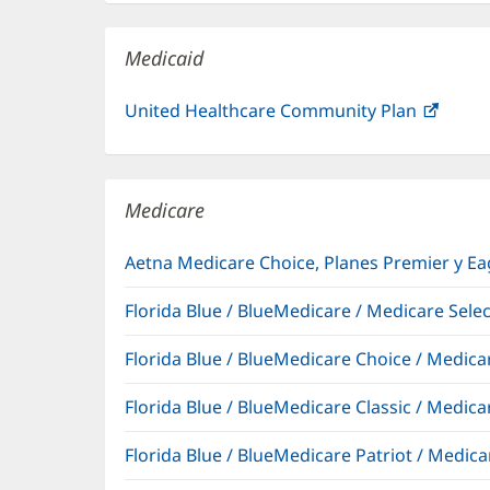
en
ventana
una
nueva)
Medicaid
ventana
nueva)
United Healthcare Community Plan
(Se
abre
en
una
Medicare
venta
nueva
Aetna Medicare Choice, Planes Premier y E
Florida Blue / BlueMedicare / Medicare Sel
Florida Blue / BlueMedicare Choice / Medi
Florida Blue / BlueMedicare Classic / Med
Florida Blue / BlueMedicare Patriot / Medi