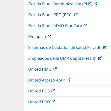
Florida Blue - Indemnización (PHS)
(Se
ventana
abre
nueva)
Florida Blue - PPO (PPC)
(Se
en
abre
una
Florida Blue – HMO BlueCare
(Se
en
ventan
abre
una
nueva)
Multiplan
(Se
en
ventana
abre
una
nueva)
Sistemas de Cuidados de salud Privado
(S
en
ventana
ab
una
nueva)
Empleados de la UMR Baptist Health
(Se
e
ventana
abre
u
nueva)
United HMO
(Se
en
ve
abre
una
nu
United Acceso Abrir
(Se
en
vent
abre
una
nuev
United POS
(Se
en
ventana
abre
una
nueva)
United PPO
(Se
en
ventana
abre
una
nueva)