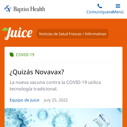
Iniciar:
Saltar
Comuníquese
Alterna
Menú
Princip
al
Baptist
contenido
Health
principal
Noticias de Salud Frescas + Informativas
Juice
COVID-19
¿Quizás Novavax?
La nueva vacuna contra la COVID-19 utiliza
tecnología tradicional.
Autor
Equipo de Juice
Fecha
July 25, 2022
del
del
artículo:
artículo: