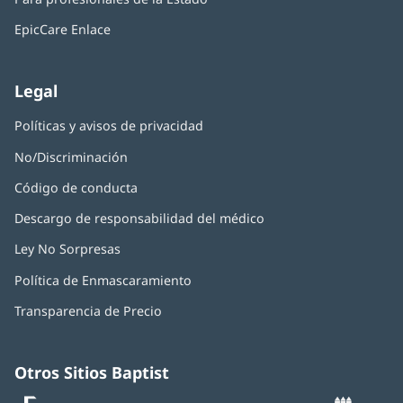
en
ventana
una
nueva)
EpicCare Enlace
ventana
nueva)
Legal
Políticas y avisos de privacidad
No/Discriminación
Código de conducta
Descargo de responsabilidad del médico
Ley No Sorpresas
(Se
abre
Política de Enmascaramiento
(Se
en
abre
una
Transparencia de Precio
en
ventana
una
nueva)
ventana
nueva)
Otros Sitios Baptist
Baptist
(Se
(S