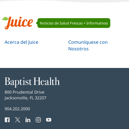
Navegación
Noticias de Salud Frescas + Informativas
de
Juice
Juice
Acerca del Juice
Comuníquese con
Nosotros
Baptist
Health
Baptist
800 Prudential Drive
Health
Jacksonville, FL 32207
(Se
abre
Número
904.202.2000
en
de
una
Facebook
(Se
Twitter
(Se
LinkedIn
(Se
Instagram
(Se
YouTube
(Se
Teléfono
ventana
abre
abre
abre
abre
abre
de
nueva)