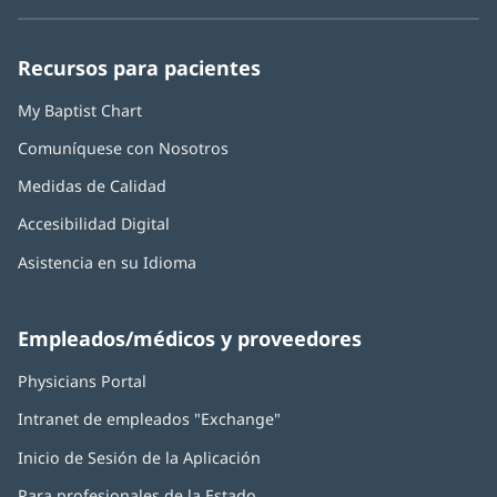
en
en
en
en
en
Baptist
una
una
una
una
una
Health:
ventana
ventana
ventana
ventana
ventana
Recursos para pacientes
nueva)
nueva)
nueva)
nueva)
nueva)
My Baptist Chart
Comuníquese con Nosotros
Medidas de Calidad
Accesibilidad Digital
Asistencia en su Idioma
Empleados/médicos y proveedores
Physicians Portal
(Se
abre
Intranet de empleados "Exchange"
(Se
en
abre
una
Inicio de Sesión de la Aplicación
(Se
en
ventana
abre
una
nueva)
Para profesionales de la Estado