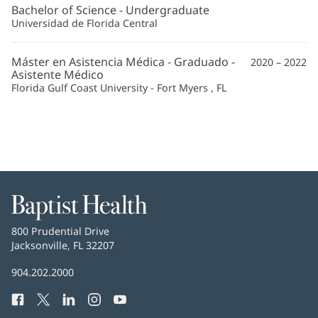
PA-
Bachelor of Science - Undergraduate
C
Universidad de Florida Central
Additional
Máster en Asistencia Médica - Graduado -
2020 – 2022
Information
Asistente Médico
Florida Gulf Coast University - Fort Myers , FL
Baptist
Health
Baptist
800 Prudential Drive
Health
Jacksonville, FL 32207
(Se
abre
Número
904.202.2000
en
de
una
Facebook
(Se
Twitter
(Se
LinkedIn
(Se
Instagram
(Se
YouTube
(Se
Teléfono
ventana
abre
abre
abre
abre
abre
de
nueva)