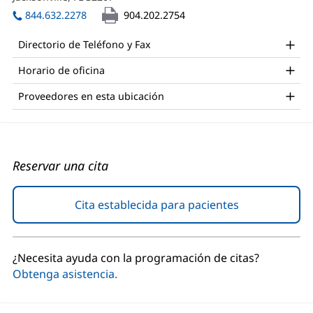
C
una
abre
ventana
844.632.2278
904.202.2754
Office
en
nueva)
una
and
Directorio de Teléfono y Fax
ventana
Other
nueva)
Horario de oficina
Patient
Proveedores en esta ubicación
Information
Reservar una cita
Cita establecida para pacientes
(Se
abre
en
una
¿Necesita ayuda con la programación de citas?
ventana
Obtenga asistencia.
nueva)