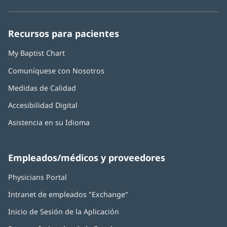
en
en
en
en
en
Baptist
una
una
una
una
una
Health:
ventana
ventana
ventana
ventana
ventana
Recursos para pacientes
nueva)
nueva)
nueva)
nueva)
nueva)
My Baptist Chart
Comuníquese con Nosotros
Medidas de Calidad
Accesibilidad Digital
Asistencia en su Idioma
Empleados/médicos y proveedores
Physicians Portal
(Se
abre
Intranet de empleados "Exchange"
(Se
en
abre
una
Inicio de Sesión de la Aplicación
(Se
en
ventana
abre
una