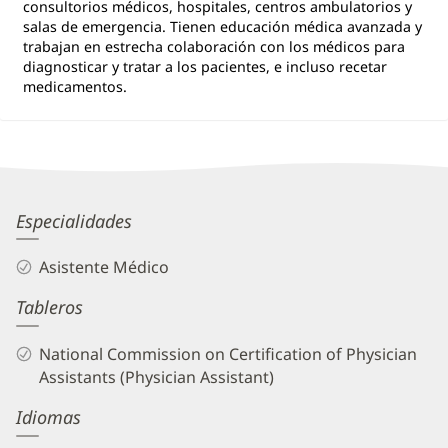
consultorios médicos, hospitales, centros ambulatorios y
salas de emergencia. Tienen educación médica avanzada y
trabajan en estrecha colaboración con los médicos para
diagnosticar y tratar a los pacientes, e incluso recetar
medicamentos.
Tiffany
Especialidades
Papeika,
Asistente Médico
PA-
Tableros
C
Biography
National Commission on Certification of Physician
and
Assistants (Physician Assistant)
Info
Idiomas