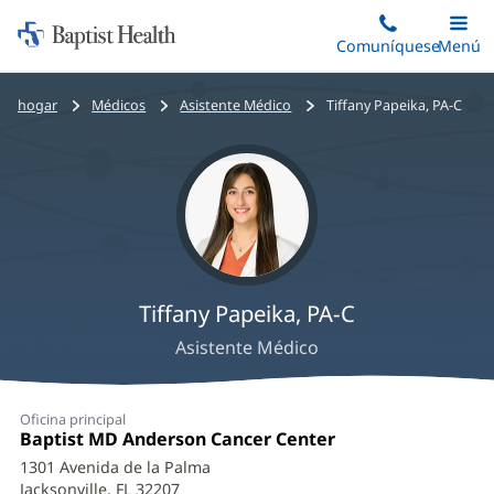
Iniciar:
Saltar
Comuníquese
Alterna
Menú
Princip
al
Baptist
contenido
Health
Bread
hogar
Médicos
Asistente Médico
Tiffany Papeika, PA-C
principal
crumbs
navigation
Tiffany Papeika, PA-C
Asistente Médico
Tiffany
Oficina principal
Papeika,
Oficina
Baptist MD Anderson Cancer Center
(Se
1:
abre
PA-
1301 Avenida de la Palma
en
Jacksonville, FL 32207
(Se