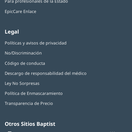
nueva)
Para profesionales de la Estado
en
ventana
una
nueva)
EpicCare Enlace
ventana
nueva)
Legal
Políticas y avisos de privacidad
No/Discriminación
Código de conducta
Descargo de responsabilidad del médico
Ley No Sorpresas
(Se
abre
Política de Enmascaramiento
(Se
en
abre
una
Transparencia de Precio
en
ventana
una
nueva)
ventana
nueva)
Otros Sitios Baptist
Baptist
(Se
(S